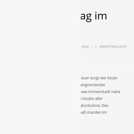
Azubi-Erlebnistag im
Kletterpark
VON
FUCHS
/
DONNERSTAG, 20 SEPTEMBER 2018
/
VERÖFFENTLICHT
IN
WIDMANN NEWS
Für ein prägendes Teamerlebnis und Abenteuer sorgt der Azubi-
Ausflug in den Kletterwald „Bärenfalle“ mit angrenzender
Sommerrodelbahn am wunderschönen Alpsee Immenstadt nahe
Sonthofen. Hier kletterten und rodelten die Azubis aller
Niederlassungen vor einer wundervollen Naturkulisse. Das
Kennenlernen, die Teambildung und der Spaß standen im
Mittelpunkt.