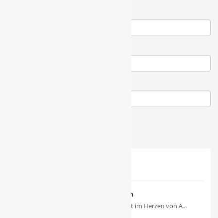
Name
*
E-Mail-Adresse
*
Website
NEUSTE BEITRÄGE
Spitalstiftung Heilig Geist in Aichach
Die Spitalstiftung Heilig Geist im Herzen von A...