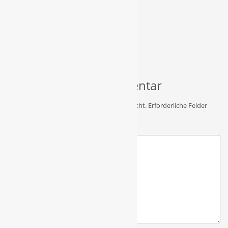
Schreibe einen Kommentar
Deine E-Mail-Adresse wird nicht veröffentlicht.
Erforderliche Felder
sind mit
*
markiert
Kommentar