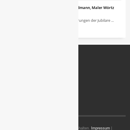
Ehrungen der Jubilare bei Maler Widmann, Maler Wörtz
und Maler Lörsch
Üblicherweise finden die Ehrungen der Jubilare ...
Menu
Referenzen
Jobs
Kontakt
Impressum
Datenschutz
© 2025 Widmann Gruppe. Alle Rechte vorbehalten.
Impressum
|