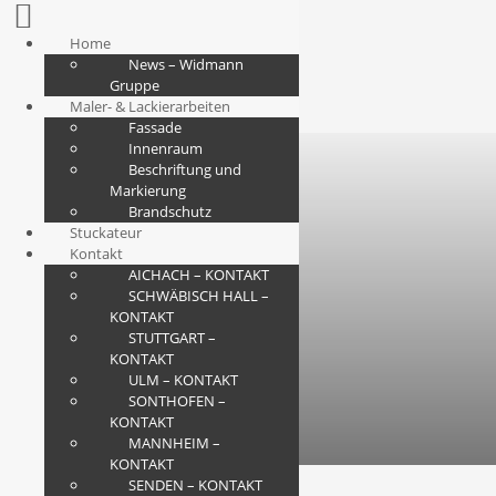
Home
News – Widmann
Gruppe
Maler- & Lackierarbeiten
Fassade
Innenraum
Beschriftung und
Markierung
Brandschutz
Stuckateur
Kontakt
AICHACH – KONTAKT
SCHWÄBISCH HALL –
KONTAKT
STUTTGART –
KONTAKT
ULM – KONTAKT
SONTHOFEN –
KONTAKT
MANNHEIM –
KONTAKT
SENDEN – KONTAKT