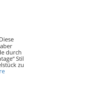
Diese
 aber
de durch
age“ Stil
lstück zu
re