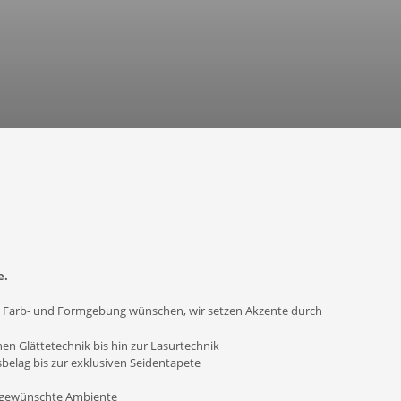
e.
te Farb- und Formgebung wünschen, wir setzen Akzente durch
hen Glättetechnik bis hin zur Lasurtechnik
elag bis zur exklusiven Seidentapete
s gewünschte Ambiente